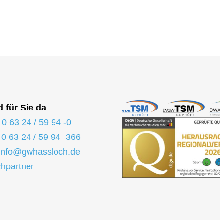
d für Sie da
:
0 63 24 / 59 94 -0
:
0 63 24 / 59 94 -366
info@gwhassloch.de
hpartner