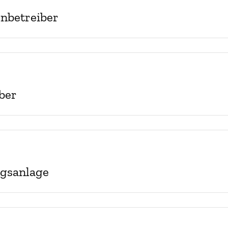
enbetreiber
ber
ngsanlage