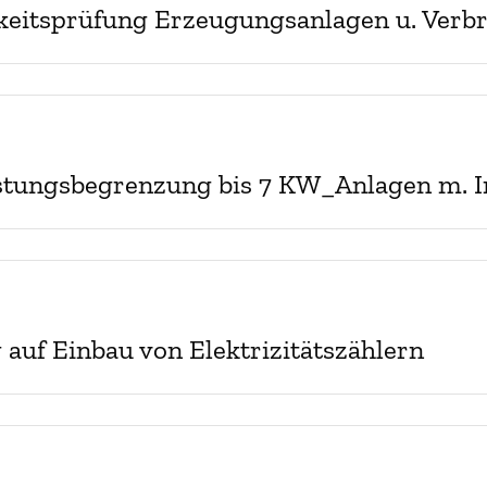
keitsprüfung Erzeugungsanlagen u. Verb
 Straßenbeleuchtung
ungsstelle
 News
stungsbegrenzung bis 7 KW_Anlagen m. In
haus
 auf Einbau von Elektrizitätszählern