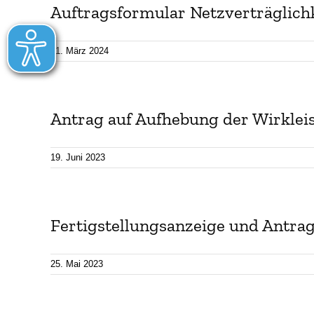
Auftragsformular Netzverträglich
Batteriespeicherstrom
Zählerwechsel-Service
Störung
21. März 2024
Wallboxstrom
Standrohr mieten
Schlicht
Strom sparen
Aktuelle
Antrag auf Aufhebung der Wirklei
Energie
19. Juni 2023
Fertigstellungsanzeige und Antrag
25. Mai 2023