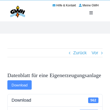
Zum
Hilfe & Kontakt
Meine GWH
Inhalt
springen
Toggle
Navigation
Energie
Service
Zurück
Vor
Wir für Haßloch
Netze
Datenblatt für eine Eigenerzeugungsanlage
Karriere
Download
Download
562