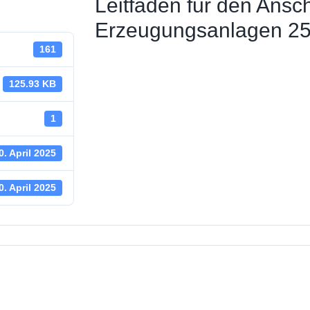
Leitfaden für den Ansc
 Straßenbeleuchtung
Erzeugungsanlagen 25
161
ungsstelle
 News
125.93 KB
haus
1
0. April 2025
0. April 2025