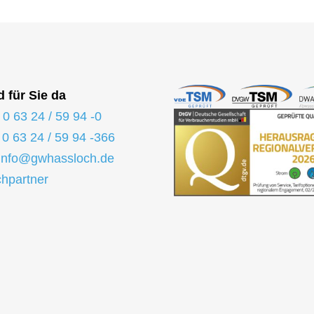
d für Sie da
:
0 63 24 / 59 94 -0
:
0 63 24 / 59 94 -366
info@gwhassloch.de
hpartner