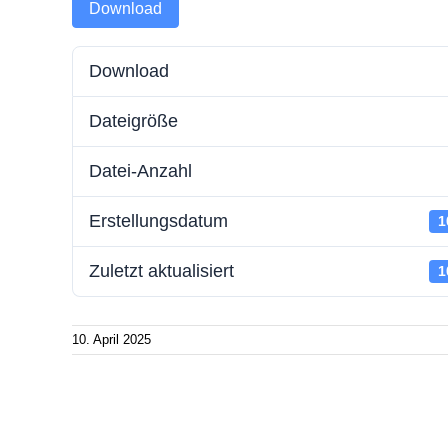
Download
Batteriespeicherstrom
Zählerwechsel-Service
Störung
Download
Wallboxstrom
Standrohr mieten
Schlicht
Dateigröße
Strom sparen
Aktuelle
Energie
Datei-Anzahl
Erstellungsdatum
1
Zuletzt aktualisiert
1
10. April 2025