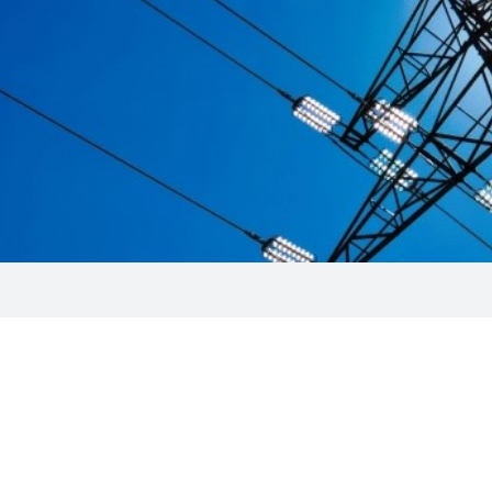
 Straßenbeleuchtung
ungsstelle
 News
haus