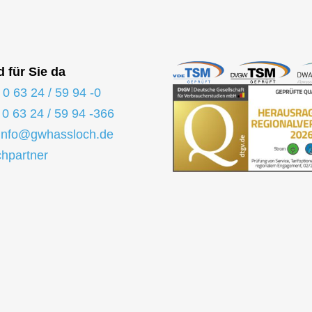
d für Sie da
:
0 63 24 / 59 94 -0
:
0 63 24 / 59 94 -366
info@gwhassloch.de
hpartner