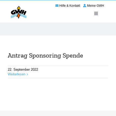
Zum
Hilfe & Kontakt
Meine GWH
Inhalt
springen
Toggle
Navigation
Energie
Service
Antrag Sponsoring Spende
Wir für Haßloch
22. September 2022
Netze
Weiterlesen
Karriere