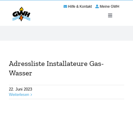
Zum
Hilfe & Kontakt
Meine GWH
Inhalt
springen
Toggle
Navigation
Energie
Service
Adressliste Installateure Gas-
Wir für Haßloch
Wasser
Netze
22. Juni 2023
Weiterlesen
Karriere