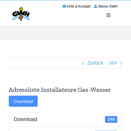
Zum
Hilfe & Kontakt
Meine GWH
Inhalt
springen
Toggle
Navigation
Energie
Service
Zurück
Vor
Wir für Haßloch
Netze
Adressliste Installateure Gas-Wasser
Karriere
Download
Download
148