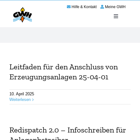
Zum
Hilfe & Kontakt
Meine GWH
Inhalt
springen
Toggle
Navigation
Energie
Service
Leitfaden für den Anschluss von
Wir für Haßloch
Erzeugungsanlagen 25-04-01
Netze
10. April 2025
Weiterlesen
Karriere
Redispatch 2.0 – Infoschreiben für
Anlagenbetreiber