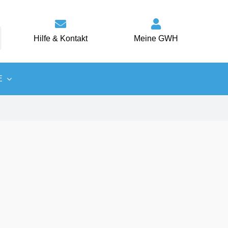
Hilfe & Kontakt
Meine GWH
E
Wärme
Energiespartipps