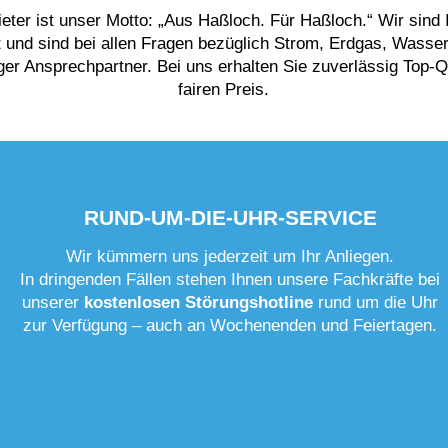
ieter ist unser Motto: „Aus Haßloch. Für Haßloch.“ Wir sind 
t und sind bei allen Fragen bezüglich Strom, Erdgas, Wass
er Ansprechpartner. Bei uns erhalten Sie zuverlässig Top-Q
fairen Preis.
RUND-UM-DIE-UHR-SERVICE
Wir kümmern uns jederzeit um Ihr Anliegen.
In dringenden Fällen stehen Ihnen unsere Fachkräfte bei
unserer
kostenlosen Störungshotline
rund um die Uhr
zur Verfügung – auch an Wochenenden und Feiertagen.