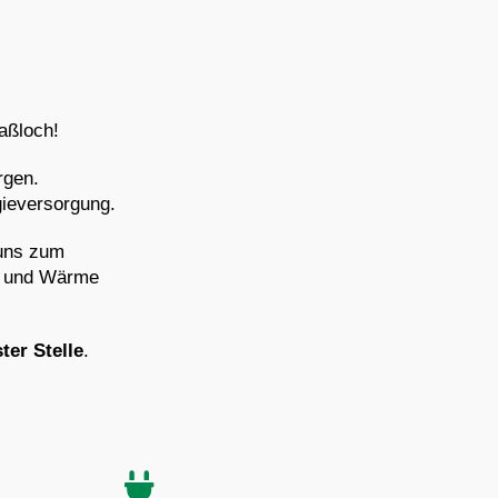
aßloch!
rgen.
gieversorgung.
 uns zum
r und Wärme
er Stelle
.