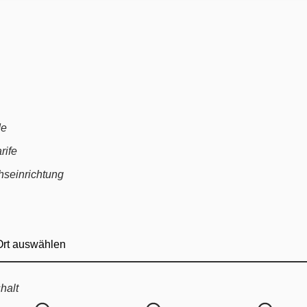
 Straßenbeleuchtung
ungsstelle
 News
haus