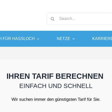
Suche
nach:
 FÜR HASSLOCH
NETZE
KARRIER
as
enservice
Wasser
Elektromobilität
gas 10
erbrauchsabrechnung
Trinkwasser
THG-Quote
IHREN TARIF BERECHNEN
as Privat
GWH-App
Abwasserwerk
EINFACH UND SCHNELL
as Profi
und Antworten
Wasser sparen
ren
erantenwechsel
Wir suchen immer den günstigsten Tarif für Sie.
dcenter