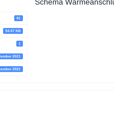
Schema Wärmeanschlus
 Straßenbeleuchtung
81
ungsstelle
 News
54.57 KB
haus
1
tember 2021
zember 2021