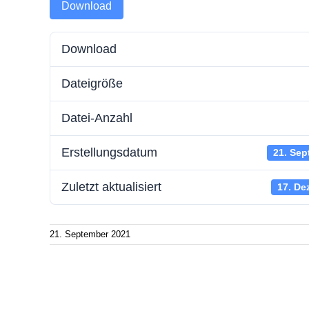
Download
Batteriespeicherstrom
Zählerwechsel-Service
Störung
Download
Wallboxstrom
Standrohr mieten
Schlicht
Dateigröße
Strom sparen
Aktuelle
Energie
Datei-Anzahl
Erstellungsdatum
21. Sep
Zuletzt aktualisiert
17. De
21. September 2021