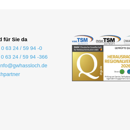
d für Sie da
:
0 63 24 / 59 94 -0
:
0 63 24 / 59 94 -366
info@gwhassloch.de
hpartner