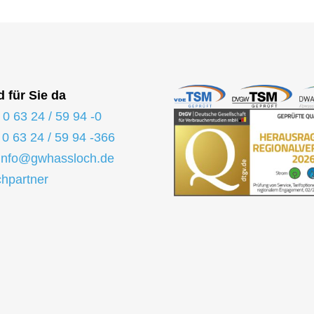
d für Sie da
:
0 63 24 / 59 94 -0
:
0 63 24 / 59 94 -366
info@gwhassloch.de
hpartner