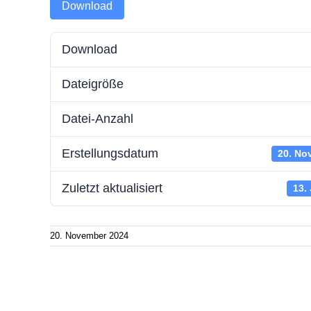
Download
Batteriespeicherstrom
Zählerwechsel-Service
Störung
Download
Wallboxstrom
Standrohr mieten
Schlicht
Dateigröße
Strom sparen
Aktuelle
Energie
Datei-Anzahl
Erstellungsdatum
20. No
Zuletzt aktualisiert
13.
20. November 2024