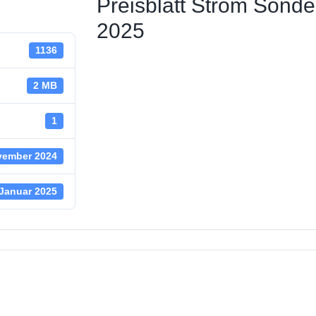
Preisblatt Strom Sonder
 Straßenbeleuchtung
2025
1136
ungsstelle
 News
2 MB
haus
1
vember 2024
 Januar 2025