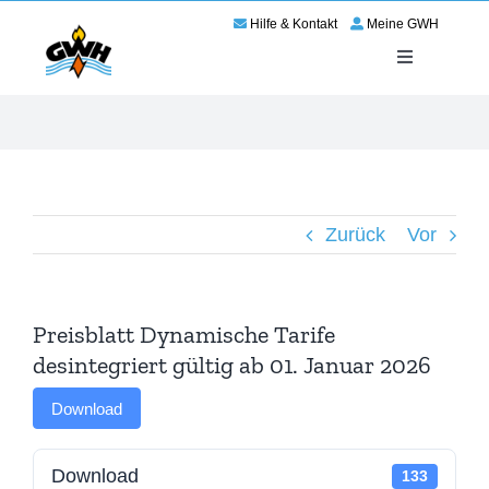
Zum
Hilfe & Kontakt
Meine GWH
Inhalt
springen
Toggle
Navigation
Energie
Service
Zurück
Vor
Wir für Haßloch
Netze
Preisblatt Dynamische Tarife
desintegriert gültig ab 01. Januar 2026
Karriere
Download
Download
133