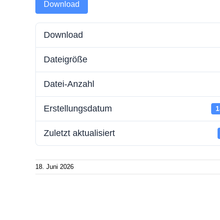
Download
Batteriespeicherstrom
Zählerwechsel-Service
Störung
Download
Wallboxstrom
Standrohr mieten
Schlicht
Dateigröße
Strom sparen
Aktuelle
Energie
Datei-Anzahl
Erstellungsdatum
1
Zuletzt aktualisiert
18. Juni 2026