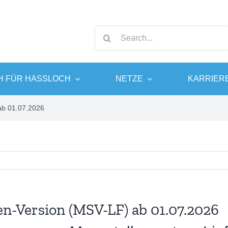
Suche
nach:
 FÜR HASSLOCH
NETZE
KARRIER
ab 01.07.2026
as
enservice
Wasser
Elektromobilität
gas 10
erbrauchsabrechnung
Trinkwasser
THG-Quote
as Privat
GWH-App
Abwasserwerk
as Profi
und Antworten
Wasser sparen
ren
erantenwechsel
en-Version (MSV-LF) ab 01.07.2026
dcenter