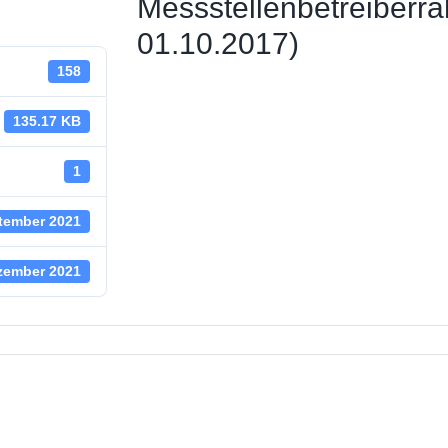
Messstellenbetreiberra
 Straßenbeleuchtung
01.10.2017)
158
ungsstelle
 News
135.17 KB
haus
1
tember 2021
zember 2021