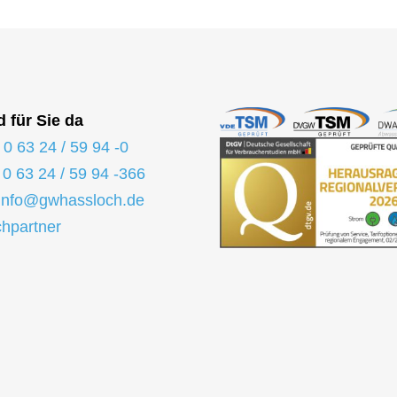
d für Sie da
:
0 63 24 / 59 94 -0
:
0 63 24 / 59 94 -366
info@gwhassloch.de
hpartner