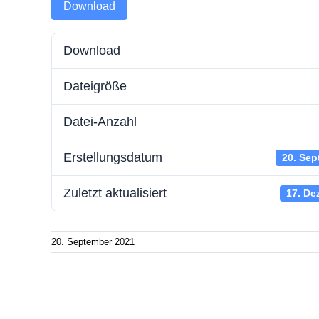
Download
Batteriespeicherstrom
Zählerwechsel-Service
Störung
Download
Wallboxstrom
Standrohr mieten
Schlicht
Dateigröße
Strom sparen
Aktuelle
Energie
Datei-Anzahl
Erstellungsdatum
20. Sep
Zuletzt aktualisiert
17. De
20. September 2021