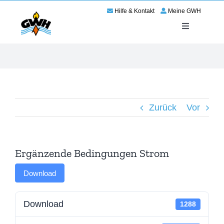
Zum
Hilfe & Kontakt
Meine GWH
Inhalt
springen
Toggle
Navigation
Energie
Service
Zurück
Vor
Wir für Haßloch
Netze
Ergänzende Bedingungen Strom
Karriere
Download
Download
1288