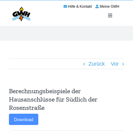
Zum
Hilfe & Kontakt
Meine GWH
Inhalt
springen
Toggle
Navigation
Energie
Service
Zurück
Vor
Wir für Haßloch
Netze
Berechnungsbeispiele der
Hausanschlüsse für Südlich der
Karriere
Rosenstraße
Download