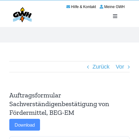
Zum
Hilfe & Kontakt
Meine GWH
Inhalt
springen
Toggle
Navigation
Energie
Service
Zurück
Vor
Wir für Haßloch
Netze
Auftragsformular
Sachverständigenbestätigung von
Karriere
Fördermittel, BEG-EM
Download