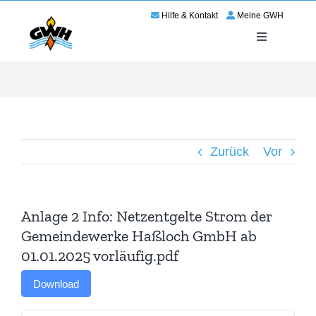
Zum
Hilfe & Kontakt
Meine GWH
Inhalt
springen
Toggle
Navigation
Energie
Service
Zurück
Vor
Wir für Haßloch
Netze
Anlage 2 Info: Netzentgelte Strom der
Gemeindewerke Haßloch GmbH ab
Karriere
01.01.2025 vorläufig.pdf
Download