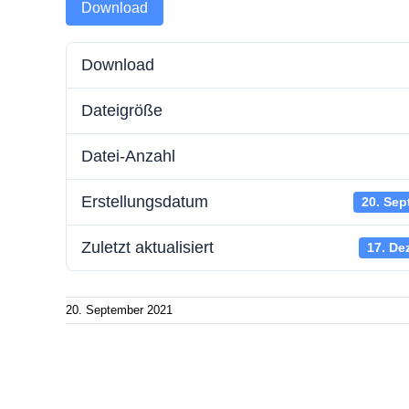
Download
Batteriespeicherstrom
Zählerwechsel-Service
Störung
Download
Wallboxstrom
Standrohr mieten
Schlicht
Dateigröße
Strom sparen
Aktuelle
Energie
Datei-Anzahl
Erstellungsdatum
20. Sep
Zuletzt aktualisiert
17. De
20. September 2021