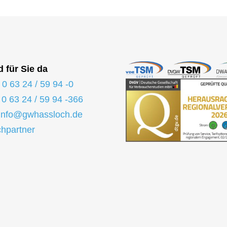
d für Sie da
:
0 63 24 / 59 94 -0
:
0 63 24 / 59 94 -366
info@gwhassloch.de
hpartner