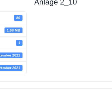
Anlage 2_10
 Straßenbeleuchtung
80
ungsstelle
 News
1.68 MB
haus
1
tember 2021
zember 2021