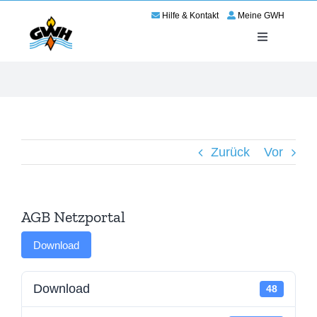
Zum
Hilfe & Kontakt
Meine GWH
Inhalt
springen
Toggle
Navigation
Energie
Service
Zurück
Vor
Wir für Haßloch
Netze
AGB Netzportal
Karriere
Download
Download
48