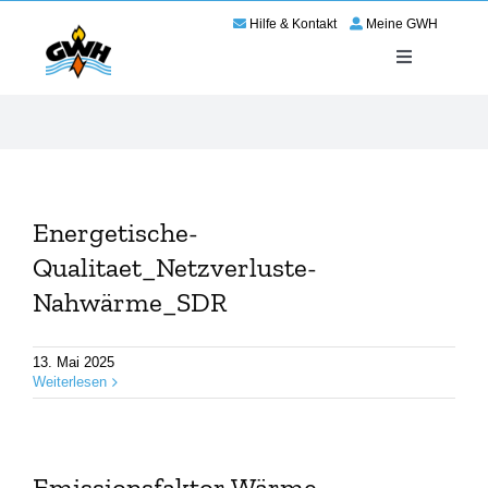
Zum
Hilfe & Kontakt
Meine GWH
Inhalt
springen
Toggle
Navigation
Energie
Service
Energetische-
Wir für Haßloch
Qualitaet_Netzverluste-
Nahwärme_SDR
Netze
13. Mai 2025
Karriere
Weiterlesen
Emissionsfaktor Wärme