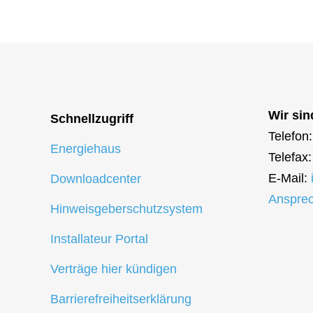
Batteriespeicherstrom
Zählerwechsel-Service
Störung
Wallboxstrom
Standrohr mieten
Schlicht
Strom sparen
Aktuelle
Wir sin
Energie
Schnellzugriff
Telefon
Energiehaus
Telefax
E-Mail:
Downloadcenter
Ansprec
Hinweisgeberschutzsystem
Installateur Portal
Verträge hier kündigen
Barrierefreiheitserklärung