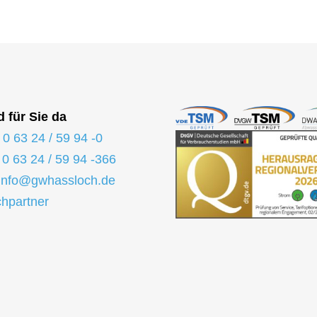
 Straßenbeleuchtung
ungsstelle
 News
d für Sie da
haus
:
0 63 24 / 59 94 -0
:
0 63 24 / 59 94 -366
info@gwhassloch.de
hpartner