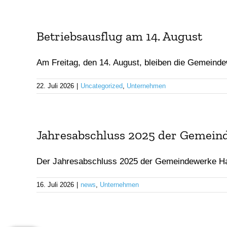
Batteriespeicherstrom
Zählerwechsel-Service
Störung
Betriebsausflug am 14. August
Wallboxstrom
Standrohr mieten
Schlicht
Strom sparen
Aktuelle
Am Freitag, den 14. August, bleiben die Gemeinde
Energie
22. Juli 2026
|
Uncategorized
,
Unternehmen
Jahresabschluss 2025 der Gemei
Der Jahresabschluss 2025 der Gemeindewerke Ha
16. Juli 2026
|
news
,
Unternehmen