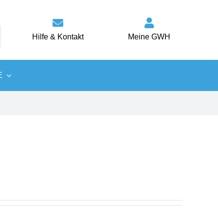
Hilfe & Kontakt
Meine GWH
E
Wärme
Energiespartipps