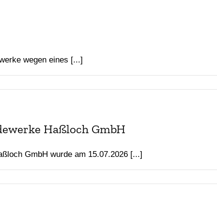
 Straßenbeleuchtung
ungsstelle
 News
werke wegen eines [...]
haus
ndewerke Haßloch GmbH
ßloch GmbH wurde am 15.07.2026 [...]