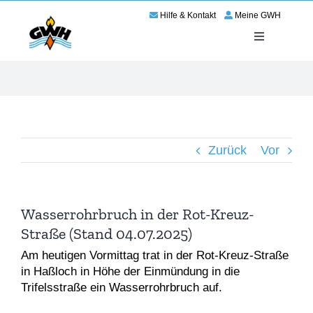
Zum
Hilfe & Kontakt
Meine GWH
Inhalt
springen
Toggle
Navigation
Energie
Service
Zurück
Vor
Wir für Haßloch
Netze
Wasserrohrbruch in der Rot-Kreuz-
Straße (Stand 04.07.2025)
Karriere
Am heutigen Vormittag trat in der Rot-Kreuz-Straße
in Haßloch in Höhe der Einmündung in die
Trifelsstraße ein Wasserrohrbruch auf.