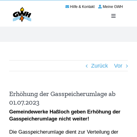
Zum
Hilfe & Kontakt
Meine GWH
Inhalt
springen
Toggle
Navigation
Energie
Service
Zurück
Vor
Wir für Haßloch
Netze
Erhöhung der Gasspeicherumlage ab
01.07.2023
Karriere
Gemeindewerke Haßloch geben Erhöhung der
Gasspeicherumlage nicht weiter!
Die Gasspeicherumlage dient zur Verteilung der